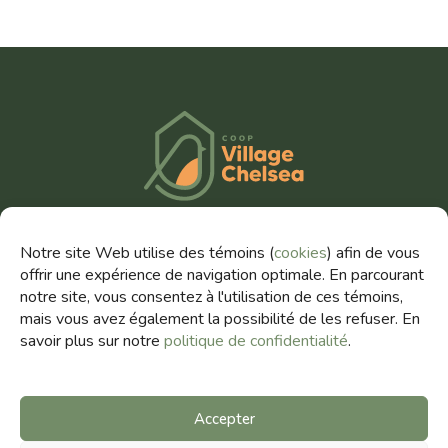
TÉLÉPHONE
Notre site Web utilise des témoins (
cookies
) afin de vous
(819) 303-1080
offrir une expérience de navigation optimale. En parcourant
notre site, vous consentez à l'utilisation de ces témoins,
COURRIEL
mais vous avez également la possibilité de les refuser. En
villagechelsea@fihab.coop
savoir plus sur notre
politique de confidentialité
.
Accepter