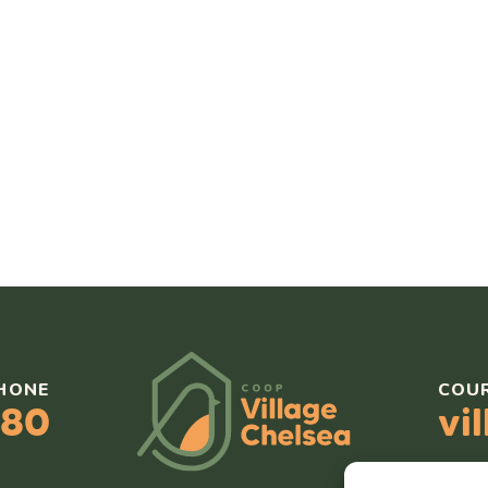
HONE
COU
080
vi