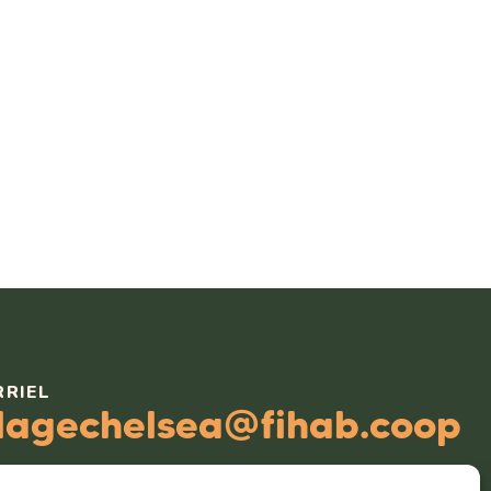
RRIEL
llagechelsea@fihab.coop