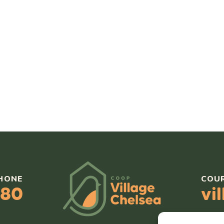
HONE
COU
080
vi