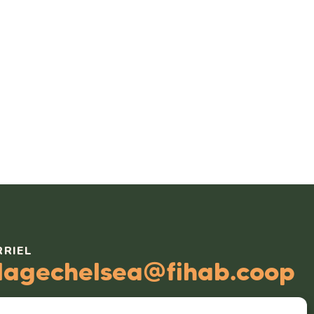
RRIEL
llagechelsea@fihab.coop