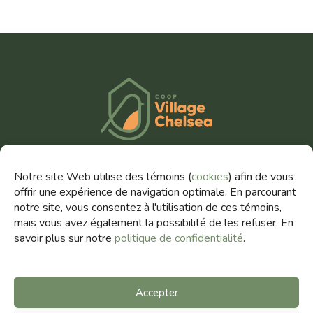
TÉLÉPHONE
Notre site Web utilise des témoins (
cookies
) afin de vous
(819) 303-1080
offrir une expérience de navigation optimale. En parcourant
notre site, vous consentez à l'utilisation de ces témoins,
COURRIEL
mais vous avez également la possibilité de les refuser. En
villagechelsea@fihab.coop
savoir plus sur notre
politique de confidentialité
.
Accepter