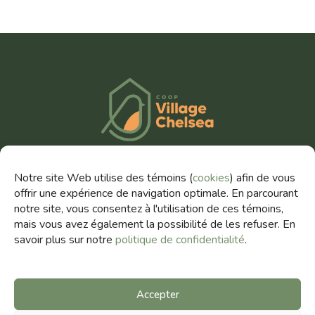
TÉLÉPHONE
Notre site Web utilise des témoins (
cookies
) afin de vous
(819) 303-1080
offrir une expérience de navigation optimale. En parcourant
notre site, vous consentez à l'utilisation de ces témoins,
COURRIEL
mais vous avez également la possibilité de les refuser. En
villagechelsea@fihab.coop
savoir plus sur notre
politique de confidentialité
.
Accepter